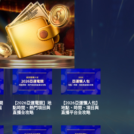
開
【2026亞運電競】地
【2026亞運懶人包】
屆
點時間、熱門項目與
地點、時間、項目與
直播全攻略
直播平台全攻略