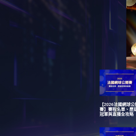
【2026法國網球公
賽】賽程名單、歷
冠軍與直播全攻略