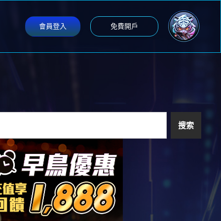
會員登入
免費開戶
搜索