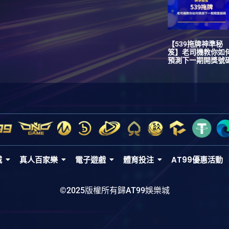
【539拖牌神準秘
笈】老司機教你如
預測下一期開獎號
城
真人百家樂
電子遊戲
體育投注
AT99優惠活動
©2025版權所有歸AT99娛樂城