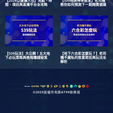
【2026亞運懶人包】地點、時
【539拖牌神準秘笈】老司機
間、項目與直播平台全攻略
教你如何預測下一期開獎號碼
【539玩法】大公開！五大地
【地下六合彩怎麼玩？】老司
下必玩策略與進階賺錢秘笈
機不藏私的致富密技與玩法全
解析
©2025版權所有歸AT99娛樂城