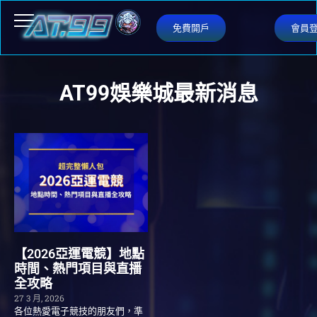
免費開戶
會員
Tag: 2026亞運電競地點
AT99娛樂城最新消息
【2026亞運電競】地點
時間、熱門項目與直播
全攻略
27 3 月, 2026
各位熱愛電子競技的朋友們，準