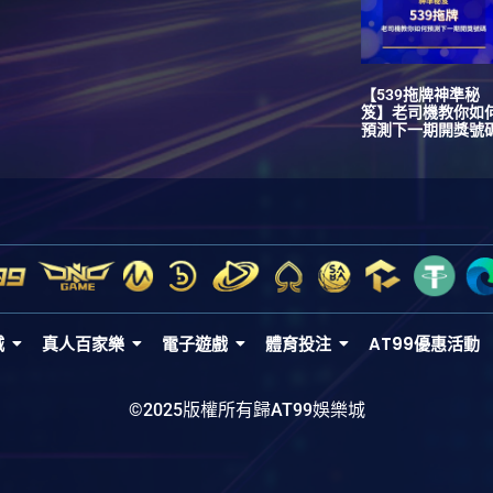
【539拖牌神準秘
笈】老司機教你如
預測下一期開獎號
城
真人百家樂
電子遊戲
體育投注
AT99優惠活動
©2025版權所有歸AT99娛樂城