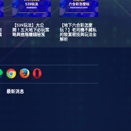
【539玩法】大公
【地下六合彩怎麼
何
開！五大地下必玩策
玩？】老司機不藏私
碼
略與進階賺錢秘笈
的致富密技與玩法全
解析
最新消息