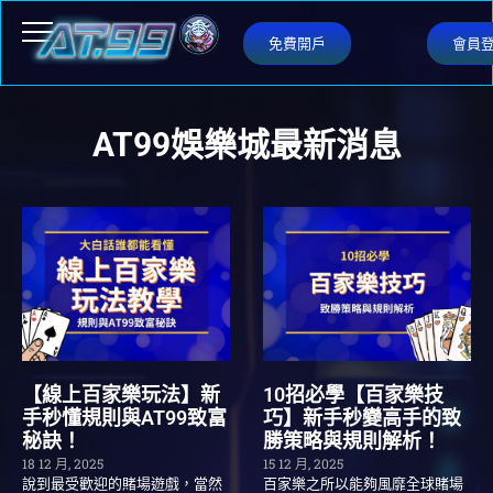
免費開戶
會員
Tag: 百家樂玩法
AT99娛樂城最新消息
【線上百家樂玩法】新
10招必學【百家樂技
手秒懂規則與AT99致富
巧】新手秒變高手的致
秘訣！
勝策略與規則解析！
18 12 月, 2025
15 12 月, 2025
說到最受歡迎的賭場遊戲，當然
百家樂之所以能夠風靡全球賭場