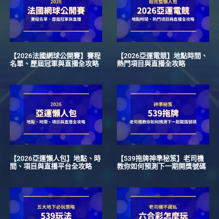
【2026法國網球公開賽】賽程
【2026亞運電競】地點時間、
名單、歷屆冠軍與直播全攻略
熱門項目與直播全攻略
【2026亞運懶人包】地點、時
【539拖牌神準秘笈】老司機
間、項目與直播平台全攻略
教你如何預測下一期開獎號碼