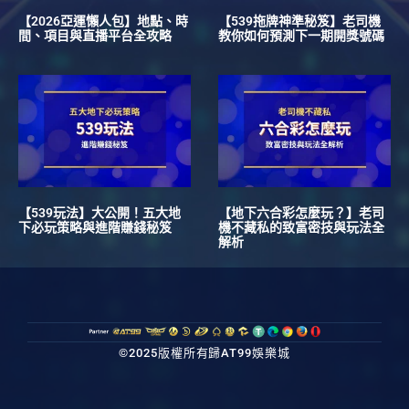
【2026亞運懶人包】地點、時
【539拖牌神準秘笈】老司機
間、項目與直播平台全攻略
教你如何預測下一期開獎號碼
【539玩法】大公開！五大地
【地下六合彩怎麼玩？】老司
下必玩策略與進階賺錢秘笈
機不藏私的致富密技與玩法全
解析
©2025版權所有歸AT99娛樂城