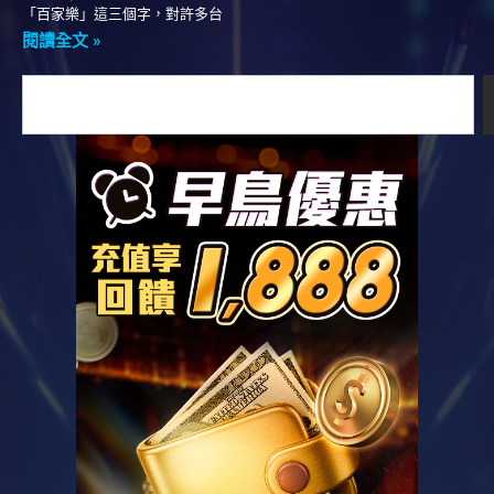
「百家樂」這三個字，對許多台
閱讀全文 »