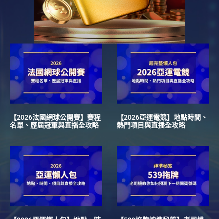
【2026法國網球公開賽】賽程
【2026亞運電競】地點時間、
名單、歷屆冠軍與直播全攻略
熱門項目與直播全攻略