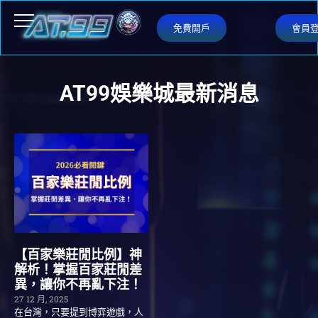
免費開戶
會員
Tag: 百家樂勝率統計
AT99娛樂城最新消息
【百家樂莊閒比例】神
解析！掌握百家莊閒差
異，讓你不再亂下注！
27 12 月, 2025
在台灣，只要提到博弈遊戲，人