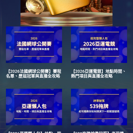
【2026法國網球公開賽】賽程
【2026亞運電競】地點時間、
名單、歷屆冠軍與直播全攻略
熱門項目與直播全攻略