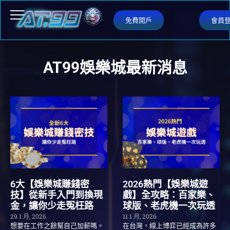
免費開戶
會員
Tag: 娛樂城遊戲
AT99娛樂城最新消息
6大【娛樂城賺錢密
2026熱門【娛樂城遊
技】從新手入門到換現
戲】全攻略：百家樂、
金，讓你少走冤枉路
球版、老虎機一次玩透
29 1 月, 2026
11 1 月, 2026
想要在工作之餘幫自己加薪嗎。
在台灣，線上博弈已經成為許多