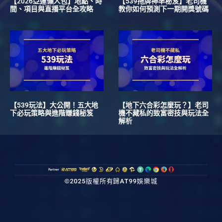
【2026亞運懶人包】地點、時
【539拖牌神準秘笈】老司機
間、項目與直播平台全攻略
教你如何預測下一期開獎號碼
【539玩法】大公開！五大地
【地下六合彩怎麼玩？】老司
下必玩策略與進階賺錢秘笈
機不藏私的致富密技與玩法全
解析
©2025版權所有歸AT99娛樂城