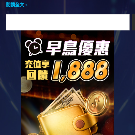
閱讀全文 »