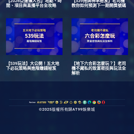
【2026亞運懶人包】地點、時
【539拖牌神準秘笈】老司機
間、項目與直播平台全攻略
教你如何預測下一期開獎號碼
【539玩法】大公開！五大地
【地下六合彩怎麼玩？】老司
下必玩策略與進階賺錢秘笈
機不藏私的致富密技與玩法全
解析
©2025版權所有歸AT99娛樂城