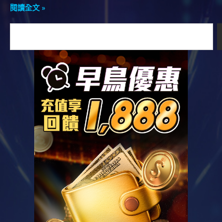
閱讀全文 »