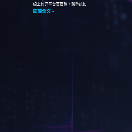
線上博弈平台百百種，新手該如
閱讀全文 »