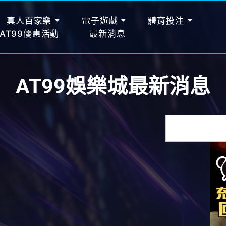
真人百家樂
電子遊戲
體育投注
AT99優惠活動
最新消息
Tag: 台灣娛樂城
AT99娛樂城最新消息