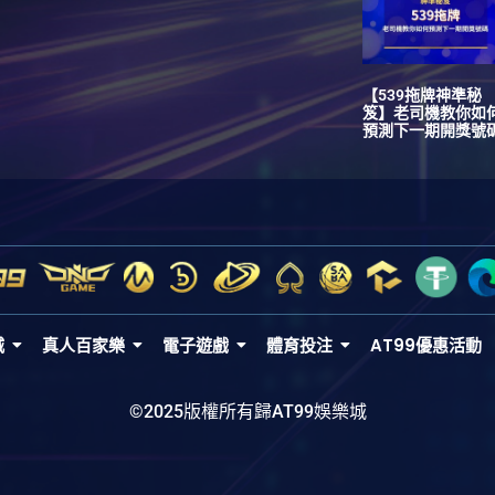
【539拖牌神準秘
笈】老司機教你如
預測下一期開獎號
城
真人百家樂
電子遊戲
體育投注
AT99優惠活動
©2025版權所有歸AT99娛樂城