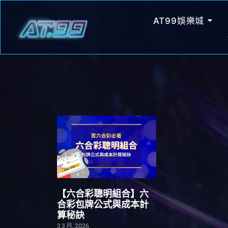
AT99娛樂城
【六合彩聰明組合】六
合彩包牌公式與成本計
算秘訣
3 3 月, 2026