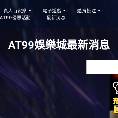
真人百家樂
電子遊戲
體育投注
AT99優惠活動
最新消息
Tag: 六合彩連莊號規律
AT99娛樂城最新消息