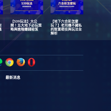
【539玩法】大公
【地下六合彩怎麼
何
開！五大地下必玩策
玩？】老司機不藏私
碼
略與進階賺錢秘笈
的致富密技與玩法全
解析
最新消息