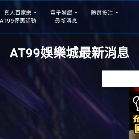
真人百家樂
電子遊戲
體育投注
AT99優惠活動
最新消息
Tag: 信用版風險分析
AT99娛樂城最新消息