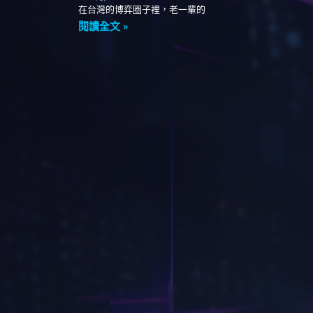
在台灣的博弈圈子裡，老一輩的
閱讀全文 »