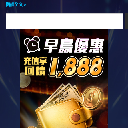
閱讀全文 »