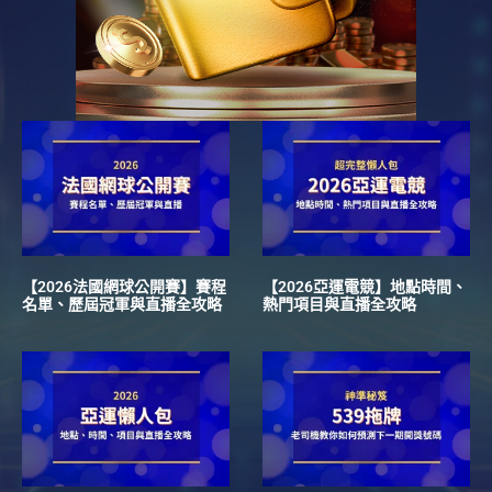
【2026法國網球公開賽】賽程
【2026亞運電競】地點時間、
名單、歷屆冠軍與直播全攻略
熱門項目與直播全攻略