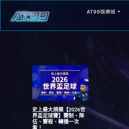
AT99娛樂城
史上最大規模【2026世
界盃足球賽】賽制、隊
伍、賽程、轉播一次
看！