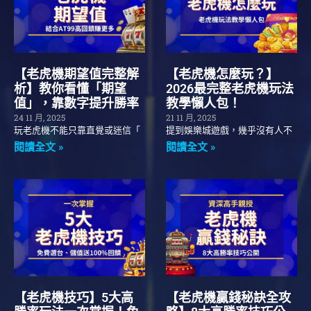
【老虎機期望值完整解
【老虎機怎麼玩？】
析】教你看懂「期望
2026最完整老虎機玩法
值」，靠數字提升勝率
教學懶人包！
24 11 月, 2025
21 11 月, 2025
玩老虎機不能只靠直覺或迷信「
提到娛樂城遊戲，幾乎沒有人不
閱讀全文 »
閱讀全文 »
【老虎機技巧】5大高
【老虎機贏錢秘訣全攻