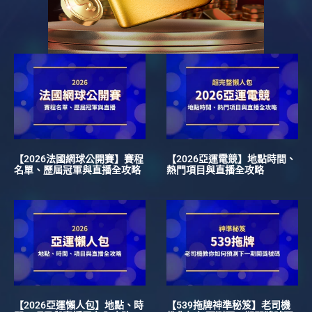
【2026法國網球公開賽】賽程
【2026亞運電競】地點時間、
名單、歷屆冠軍與直播全攻略
熱門項目與直播全攻略
【2026亞運懶人包】地點、時
【539拖牌神準秘笈】老司機