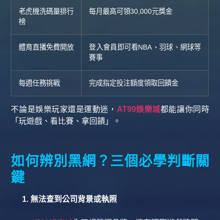
老虎機洗碼量排行
每月最高可領30,000元獎金
榜
體育直播免費開放
登入會員即可看NBA、羽球、網球等
賽事
每週任務挑戰
完成指定投注額度領取回饋金
不論是娛樂玩家還是運動迷，
AT99娛樂城
都能讓你同時
「玩遊戲、看比賽、拿回饋」。
如何辨別黑網？三個必學判斷關
鍵
無法查到公司背景或執照