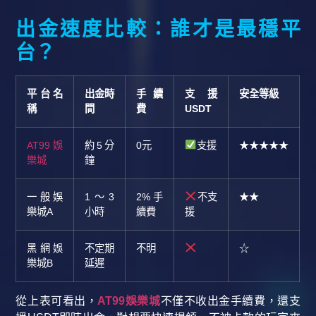
出金速度比較：誰才是最穩平
台？
平台名
出金時
手續
支援
安全等級
稱
間
費
USDT
AT99娛
約5分
0元
支援
★★★★★
樂城
鐘
一般娛
1～3
2%手
不支
★★
樂城A
小時
續費
援
黑網娛
不定期
不明
☆
樂城B
延遲
從上表可看出，
AT99娛樂城
不僅不收出金手續費，還支