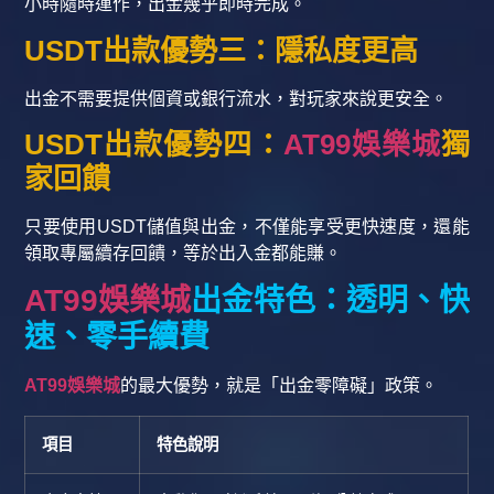
小時隨時運作，出金幾乎即時完成。
USDT出款優勢三：隱私度更高
出金不需要提供個資或銀行流水，對玩家來說更安全。
USDT出款優勢四：
AT99娛樂城
獨
家回饋
只要使用USDT儲值與出金，不僅能享受更快速度，還能
領取專屬續存回饋，等於出入金都能賺。
AT99娛樂城
出金特色：透明、快
速、零手續費
AT99娛樂城
的最大優勢，就是「出金零障礙」政策。
項目
特色說明