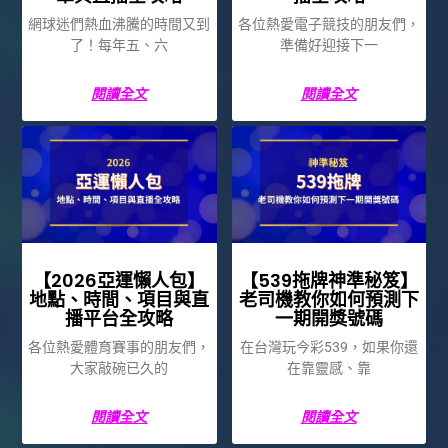
網球迷們熱血沸騰的時間又到
各位熱愛電子競技的朋友們，
了！每年五、六
準備好迎接下一
閱讀全文
閱讀全文
【2026亞運懶人包】
【539拖牌神準秘笈】
地點、時間、項目與直
老司機教你如何預測下
播平台全攻略
一期開獎號碼
各位熱愛體育賽事的朋友們，
在台灣玩今彩539，如果你還
大家敲碗已久的
在靠靈感、靠
閱讀全文
閱讀全文