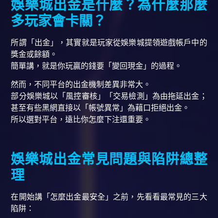
娛樂城出金是什麼？為什麼那麼
多玩家會卡關？
所謂「出金」，其實就是玩家從娛樂城提領遊戲帳戶中的
獎金或餘額。
簡單講，就是你玩贏的錢要「變回現金」的過程。
然而，不同平台的出金機制差異非常大。
部分娛樂城以「風控審核」「交易檢測」為由拖延出金；
甚至有些黑網直接以「帳號異常」為藉口拒絕出金。
所以選對平台，遠比你怎麼下注還重要。
娛樂城出金常見問題與陷阱總整
理
在開始講「怎麼出金最安全」之前，先看看最常見的三大
陷阱：