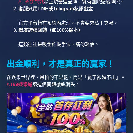
AT99娛樂城
為正規營運品牌，擁有國際遊戲牌照。
客服只用LINE或Telegram私訊出金
官方平台皆在系統內處理，不會要求私下交易。
過度誇張回饋（如100%保本）
這類往往是吸金詐騙手法，請勿輕信。
出金順利，才是真正的贏家！
在娛樂世界裡，最怕的不是輸，而是「贏了卻領不出」。
AT99娛樂城
讓這個問題徹底消失。