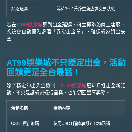
網路延遲
等待3～5分鐘重新查詢交易狀態
若在
AT99娛樂城
遇到出金延遲，可立即聯絡線上客服，
系統會自動優先處理「異常出金單」，確保玩家資金安
全。
AT99娛樂城不只穩定出金，活動
回饋更是全台最猛！
除了穩定的出入金機制，
AT99娛樂城
還每月推出全新活
動，不只是讓玩家玩得盡興，也能領回豐厚獎勵。
活動名稱
活動內容
USDT續存加碼
使用USDT儲值享額外10%回饋