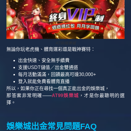
AT99娛樂城
無論你玩老虎機、體育運彩還是戰神賽特：
出金快速、安全無手續費
支援USDT儲值／出金雙通道
每月活動滿滿，回饋最高可達30,000+
登入就能免費看體育直播
所以，如果你正在尋找一個真正能出金的娛樂城，
那答案非常明確——
AT99娛樂城
，才是你最聰明的選
擇。
娛樂城出金常見問題FAQ